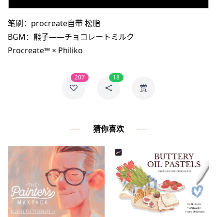
笔刷：procreate自带 松脂
BGM：熊子——チョコレートミルク
Procreate™ × Philiko
207
18
赏
猜你喜欢