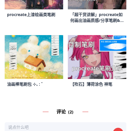
procreate上漆绘画类笔刷
「超干货讲解」procreate如
何画出油画质感/分享笔刷&
使用方法
油画棒笔刷包 ⊹₊ : ˚
【吹石】薄荷涂色 神笔
评论
(2)