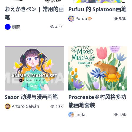
おえかきペン | 常用的画
Pufuu 的 Splatoon画笔
笔
Pufuu🐡
5.3K
別府
4.3K
Sazor 动漫与漫画画笔
Procreate乡村风格多功
能画笔套装
Arturo Galván
4.8K
linda
1.9K