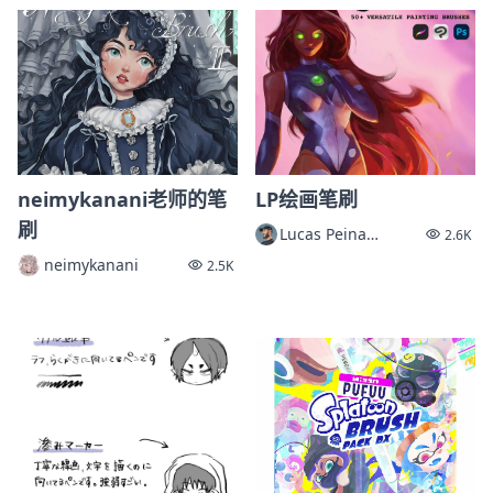
neimykanani老师的笔
LP绘画笔刷
刷
Lucas Peinador
2.6K
neimykanani
2.5K