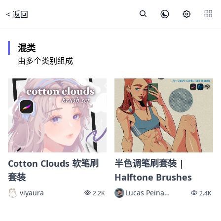
< 返回
混类
由多个类别组成
Cotton Clouds 软笔刷
半色调笔刷套装 |
套装
Halftone Brushes
viyaura
Lucas Peinador
2.2K
2.4K