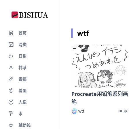
wtf
首页
混类
日系
韩系
素描
着墨
Procreate用铅笔系列画
笔
人像
wtf
7K
水
辅助线