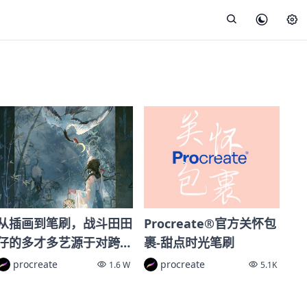
从插画到笔刷，战斗田田
Procreate®官方关怀包
仔的多才多艺源于对跨媒
裹-甜点时光笔刷
介创作的热爱。
procreate
procreate
1.6 W
5.1K