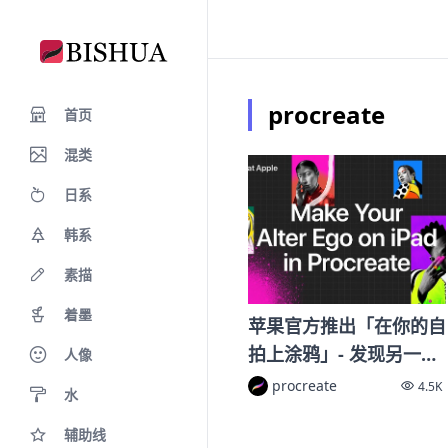
procreate
首页
混类
日系
韩系
素描
着墨
苹果官方推出「在你的自
拍上涂鸦」- 发现另一个
人像
自我
procreate
4.5K
水
辅助线