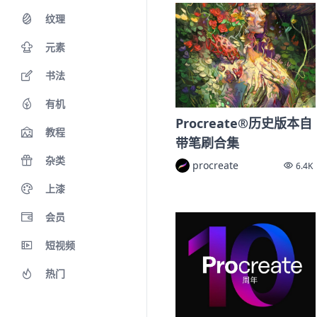
纹理
元素
书法
有机
Procreate®历史版本自
教程
带笔刷合集
杂类
procreate
6.4K
上漆
会员
短视频
热门