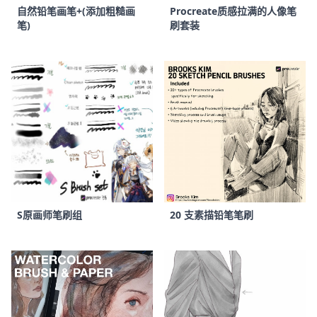
自然铅笔画笔+(添加粗糙画
Procreate质感拉满的人像笔
笔)
刷套装
S原画师笔刷组
20 支素描铅笔笔刷