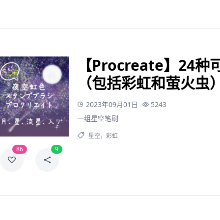
【Procreate】2
（包括彩虹和萤火虫
2023年09月01日
5243
一组星空笔刷
星空
，
彩虹
86
9