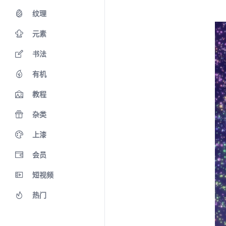
纹理
元素
书法
有机
教程
杂类
上漆
会员
短视频
热门