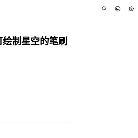
4种可绘制星空的笔刷
）